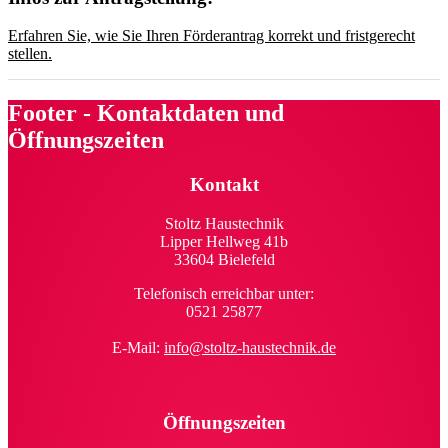
Erfahren Sie, wie Sie Ihren Förderantrag korrekt und fristgerecht
stellen.
Footer - Kontaktdaten und
Öffnungszeiten
Kontakt
Stoltz Haustechnik
Lipper Hellweg 41b
33604 Bielefeld
Telefonisch erreichbar unter:
0521 25877
E-Mail:
info@stoltz-haustechnik.de
Öffnungszeiten