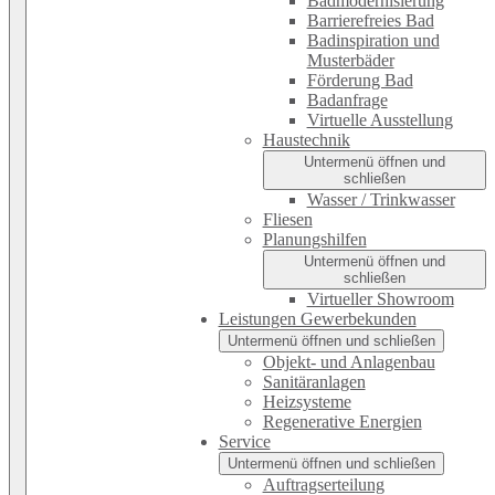
Badmodernisierung
Barrierefreies Bad
Badinspiration und
Musterbäder
Förderung Bad
Badanfrage
Virtuelle Ausstellung
Haustechnik
Untermenü öffnen und
schließen
Wasser / Trinkwasser
Fliesen
Planungshilfen
Untermenü öffnen und
schließen
Virtueller Showroom
Leistungen Gewerbekunden
Untermenü öffnen und schließen
Objekt- und Anlagenbau
Sanitäranlagen
Heizsysteme
Regenerative Energien
Service
Untermenü öffnen und schließen
Auftragserteilung