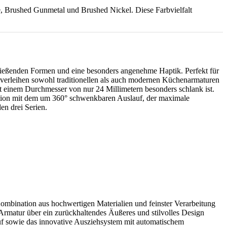
e, Brushed Gunmetal und Brushed Nickel. Diese Farbvielfalt
fließenden Formen und eine besonders angenehme Haptik. Perfekt für
d verleihen sowohl traditionellen als auch modernen Küchenarmaturen
it einem Durchmesser von nur 24 Millimetern besonders schlank ist.
ation mit dem um 360° schwenkbaren Auslauf, der maximale
en drei Serien.
bination aus hochwertigen Materialien und feinster Verarbeitung
Armatur über ein zurückhaltendes Äußeres und stilvolles Design
auf sowie das innovative Ausziehsystem mit automatischem