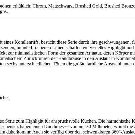
arbtönen erhältlich: Chrom, Mattschwarz, Brushed Gold, Brushed Bronz
igns.
 eines Korallenriffs, besticht diese Serie durch ihre geschwungenen, 
ließenden, ununterbrochenen Linien schaffen ein visuelles Highlight un
erfekt zur minimalistischen Form der gesamten Armatur, deren Körper m
utomatischem Zurückführen der Handbrause in den Auslauf in Kombin
annten sechs unterschiedlichen Tönen die größte farbliche Auswahl unter d
rie zum Highlight für anspruchsvolle Küchen. Die harmonische Kom
rtuschensitz haben einen Durchmesser von nur 30 Millimeter, womit die 
parsam daherkommt: Auch sie verfügt über den schwenkbaren 360°-Ausl