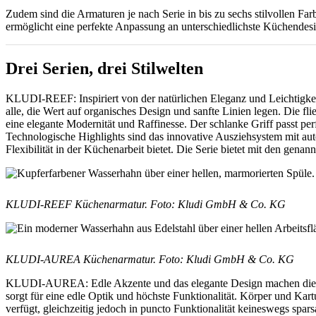
Zudem sind die Armaturen je nach Serie in bis zu sechs stilvollen F
ermöglicht eine perfekte Anpassung an unterschiedlichste Küchendes
Drei Serien, drei Stilwelten
KLUDI-REEF: Inspiriert von der natürlichen Eleganz und Leichtigkeit
alle, die Wert auf organisches Design und sanfte Linien legen. Die f
eine elegante Modernität und Raffinesse. Der schlanke Griff passt p
Technologische Highlights sind das innovative Ausziehsystem mit a
Flexibilität in der Küchenarbeit bietet. Die Serie bietet mit den gen
KLUDI-REEF Küchenarmatur. F
oto: Kludi GmbH & Co. KG
KLUDI-AUREA Küchenarmatur. F
oto: Kludi GmbH & Co. KG
KLUDI-AUREA: Edle Akzente und das elegante Design machen diese Se
sorgt für eine edle Optik und höchste Funktionalität. Körper und Ka
verfügt, gleichzeitig jedoch in puncto Funktionalität keineswegs s