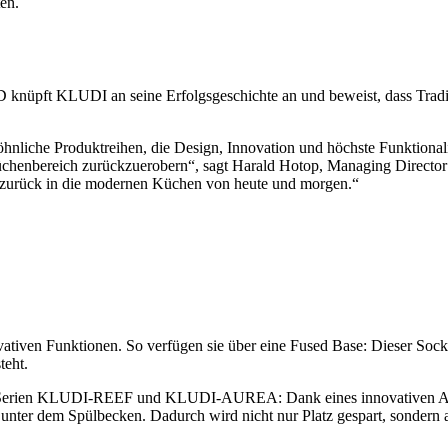
 KLUDI an seine Erfolgsgeschichte an und beweist, dass Traditi
hnliche Produktreihen, die Design, Innovation und höchste Funktionalit
Küchenbereich zurückzuerobern“, sagt Harald Hotop, Managing Directo
zurück in die modernen Küchen von heute und morgen.“
tiven Funktionen. So verfügen sie über eine Fused Base: Dieser Socke
teht.
den Serien KLUDI-REEF und KLUDI-AUREA: Dank eines innovativen Aus
nter dem Spülbecken. Dadurch wird nicht nur Platz gespart, sondern au