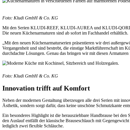
F
oto: Kludi GmbH & Co. KG
Mit den Serien KLUDI-REEF, KLUDI-AUREA und KLUDI-QORD knüpft
Die neuen Küchenarmaturen sind ab sofort im Fachhandel erhältlich.
„Mit den neuen Küchenarmaturserien präsentieren wir drei außergewö
Vergangenheit und sind bestrebt, die einstige Marktführerschaft im 
durchdachte Lösungen. Genau das bringen wir mit diesen Armaturen 
F
oto: Kludi GmbH & Co. KG
Innovation trifft auf Komfort
Neben der modernen Gestaltung überzeugen alle drei Serien mit innova
Ästhetik, sondern sorgt dafür, dass keine unschöne Schmutzkante ents
Ein besonderes Highlight ist die herausziehbare Handbrause bei 
den Auslauf entfällt der klassische Brauseschlauch mit Gegengewicht u
lediglich zwei flexible Schläuche.