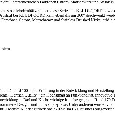
n drei unterschiedlichen Farbtönen Chrom, Mattschwarz und Stainless
isslose Modernität zeichnen diese Serie aus. KLUDI-QORD sowie d
lache Auslauf bei KLUDI-QORD kann ebenfalls um 360° geschwenkt we
en Farbtönen Chrom, Mattschwarz und Stainless Brushed Nickel erhältli
 annähernd 100 Jahre Erfahrung in der Entwicklung und Herstellung h
lente „German Quality“, ein Höchstmaß an Funktionalität, innovative T
ntwicklung in Bad und Küche wichtige Impulse gegeben. Rund 170 Er
enommierte Design- und Innovationspreise. Unter anderem wurde Kludi
̈r „Höchste Kundenzufriedenheit 2024“ im B2CBusiness ausgezeichn